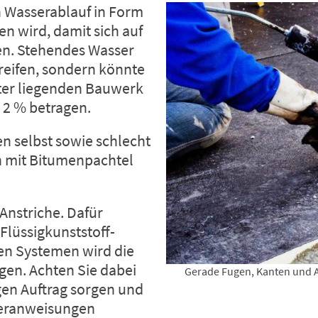
in Wasserablauf in Form
n wird, damit sich auf
en. Stehendes Wasser
eifen, sondern könnte
ter liegenden Bauwerk
. 2 % betragen.
n selbst sowie schlecht
h mit Bitumenpachtel
-Anstriche. Dafür
lüssigkunststoff-
sen Systemen wird die
gen. Achten Sie dabei
Gerade Fugen, Kanten und Ab
gen Auftrag sorgen und
leranweisungen