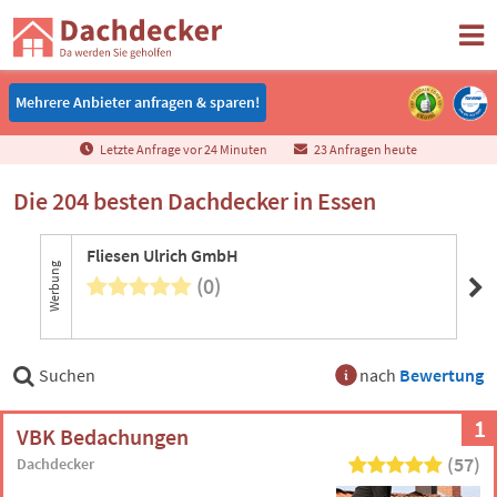
Mehrere Anbieter anfragen & sparen!
Mehrere Anbieter anfragen & sparen!
Letzte Anfrage vor
2
4
Minuten
23 Anfragen heute
Die 204 besten Dachdecker in Essen
Fliesen Ulrich GmbH
Bo
Werbung
(0)
4 B
Suchen
nach
Bewertung
1
VBK Bedachungen
(57)
Dachdecker