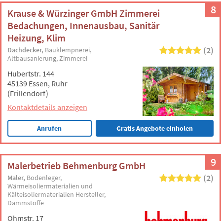
8
Krause & Würzinger GmbH Zimmerei
Bedachungen, Innenausbau, Sanitär
Heizung, Klim
(2)
Dachdecker
Bauklempnerei
Altbausanierung
Zimmerei
Hubertstr. 144
45139 Essen, Ruhr
(Frillendorf)
Kontaktdetails anzeigen
Anrufen
Gratis Angebote einholen
9
Malerbetrieb Behmenburg GmbH
(2)
Maler
Bodenleger
Wärmeisoliermaterialien und
Kälteisoliermaterialien Hersteller
Dämmstoffe
Ohmstr. 17