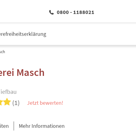
0800 - 1188021
erefreiheitserklärung
sch
rei Masch
iefbau
(1)
Jetzt bewerten!
iten
Mehr Informationen