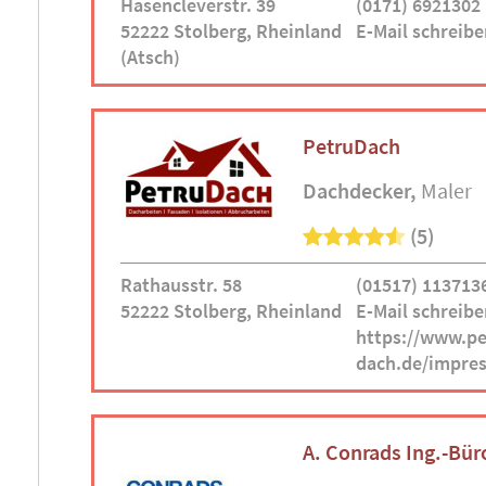
Hasencleverstr. 39
(0171) 6921302
52222 Stolberg, Rheinland
E-Mail schreibe
(Atsch)
PetruDach
Dachdecker
Maler
(5)
Rathausstr. 58
(01517) 113713
52222 Stolberg, Rheinland
E-Mail schreibe
https://www.pe
dach.de/impre
A. Conrads Ing.-Bür