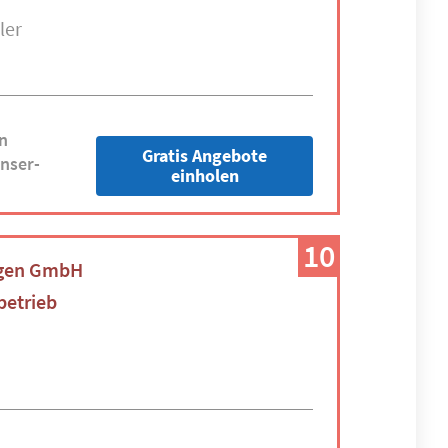
ler
n
Gratis Angebote
nser-
einholen
10
ngen GmbH
betrieb