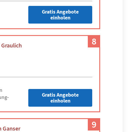
Gratis Angebote
einholen
8
Graulich
n
Gratis Angebote
ung-
einholen
9
n Ganser