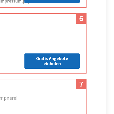
/impressum.php
6
Gratis Angebote
einholen
7
mpnerei