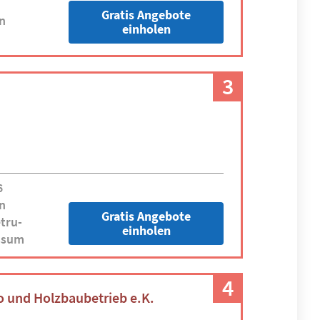
Gratis Angebote
n
einholen
3
6
n
Gratis Angebote
tru-
einholen
ssum
4
o und Holzbaubetrieb e.K.