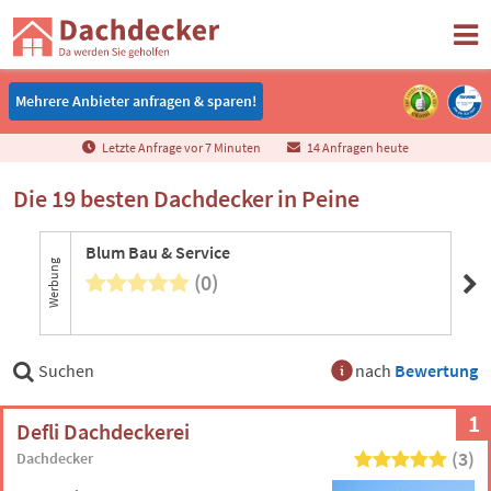
Mehrere Anbieter anfragen & sparen!
Mehrere Anbieter anfragen & sparen!
Letzte Anfrage vor
7
Minuten
14 Anfragen heute
Die 19 besten Dachdecker in Peine
Blum Bau & Service
Werbung
(0)
Suchen
nach
Bewertung
1
Defli Dachdeckerei
(3)
Dachdecker