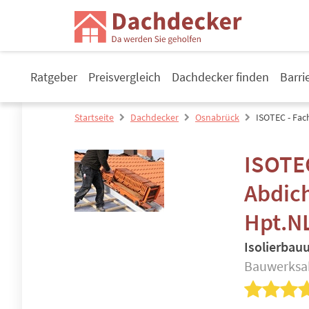
Ratgeber
Preisvergleich
Dachdecker finden
Barri
Startseite
Dachdecker
Osnabrück
ISOTEC - Fac
ISOTEC
Abdic
Hpt.N
Isolierba
Bauwerksab