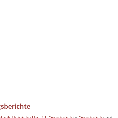
sberichte
chnik Heinicke Hpt.NL Osnabrück
in
Osnabrück
sind