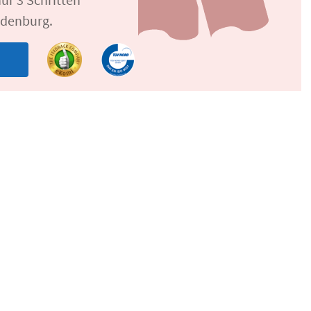
ldenburg.
n