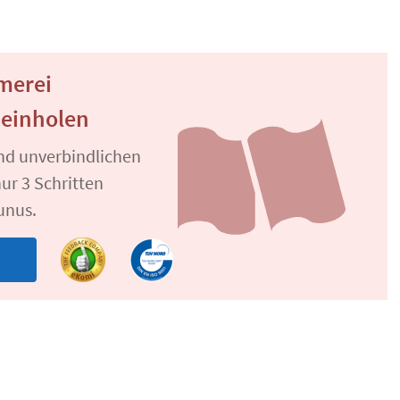
merei
 einholen
und unverbindlichen
ur 3 Schritten
unus.
n