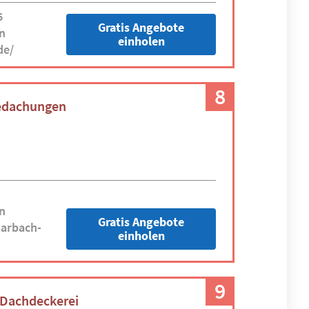
6
Gratis Angebote
n
einholen
de/
8
edachungen
n
Gratis Angebote
arbach-
einholen
9
 Dachdeckerei