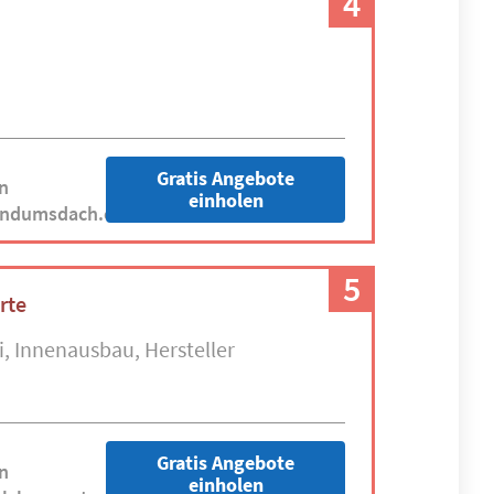
4
Gratis Angebote
n
einholen
undumsdach.com
5
rte
i
Innenausbau
Hersteller
Gratis Angebote
n
einholen