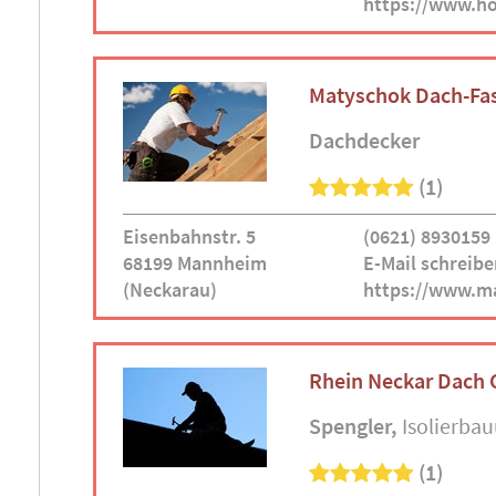
https://www.h
Matyschok Dach-Fa
Dachdecker
(1)
Eisenbahnstr. 5
(0621) 8930159
68199 Mannheim
E-Mail schreibe
(Neckarau)
https://www.m
Rhein Neckar Dach
Spengler
Isolierb
(1)