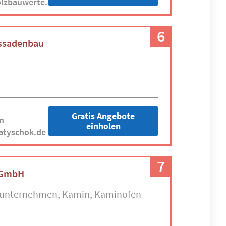
olzbauwerte.de
6
ssadenbau
Gratis Angebote
n
einholen
atyschok.de
7
 GmbH
auunternehmen
Kamin
Kaminofen