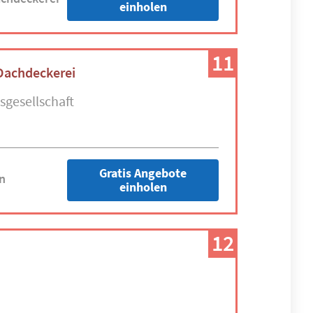
einholen
11
Dachdeckerei
sgesellschaft
Gratis Angebote
n
einholen
12