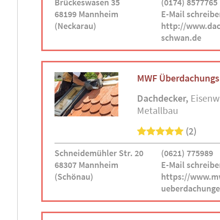
Brückeswasen 35
(0174) 8577765
68199 Mannheim
E-Mail schreibe
(Neckarau)
http://www.dac
schwan.de
MWF Überdachung
Dachdecker
Eisenw
Metallbau
(2)
Schneidemühler Str. 20
(0621) 775989
68307 Mannheim
E-Mail schreibe
(Schönau)
https://www.m
ueberdachunge