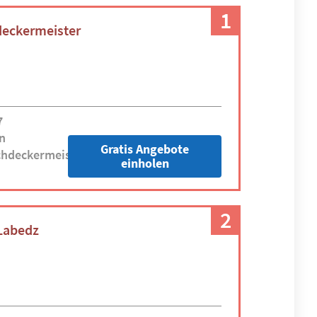
1
deckermeister
7
n
Gratis Angebote
hdeckermeister-
einholen
2
Labedz