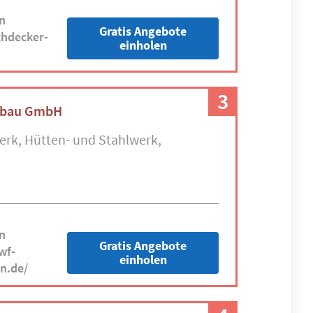
n
Gratis Angebote
hdecker-
einholen
3
sbau GmbH
erk, Hütten- und Stahlwerk
n
Gratis Angebote
wf-
einholen
n.de/