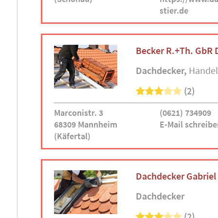
stier.de
Becker R.+Th. GbR 
Dachdecker
Handel
(2)
Marconistr. 3
(0621) 734909
68309 Mannheim
E-Mail schreibe
(Käfertal)
Dachdecker Gabriel
Dachdecker
(2)