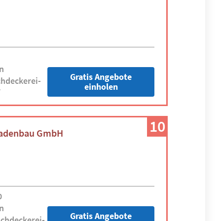
n
Gratis Angebote
hdeckerei-
einholen
/
10
saadenbau GmbH
0
n
Gratis Angebote
chdeckerei-