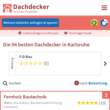
Mehrere Anbieter anfragen & sparen!
Mehrere Anbieter anfragen & sparen!
Letzte Anfrage vor
4
Minuten
74 Anfragen heute
Die 94 besten Dachdecker in Karlsruhe
F-D Bau
Zi
Werbung
(0)
5 B
Suchen
nach
Bewertung
1
Fernholz Bautechnik
(13)
Maler
Stuckateur
Bauwerksabdichtung
Zimmerei