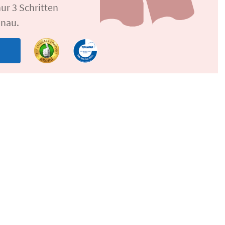
ur 3 Schritten
onau.
n