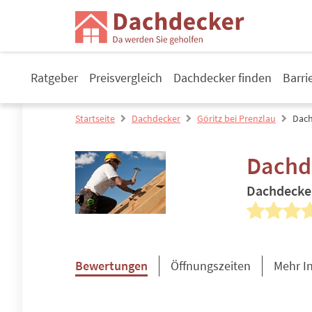
Ratgeber
Preisvergleich
Dachdecker finden
Barri
Startseite
Dachdecker
Göritz bei Prenzlau
Dach
Dachd
Dachdecke
Bewertungen
Öffnungszeiten
Mehr I