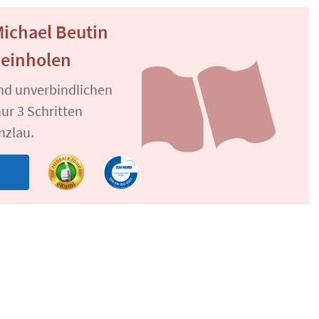
ichael Beutin
 einholen
und unverbindlichen
ur 3 Schritten
nzlau.
n