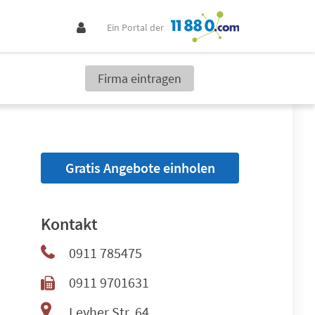
Ein Portal der
Firma eintragen
Gratis Angebote einholen
Kontakt
0911 785475
0911 9701631
Leyher Str. 64