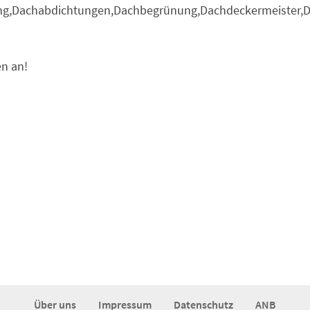
ung,Dachabdichtungen,Dachbegrünung,Dachdeckermeister,
en an!
Über uns
Impressum
Datenschutz
ANB