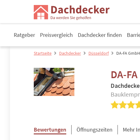
Ratgeber
Preisvergleich
Dachdecker finden
Barri
Startseite
Dachdecker
Düsseldorf
DA-FA GmbH 
DA-FA
Dachdecke
Bauklempne
Bewertungen
Öffnungszeiten
Mehr I