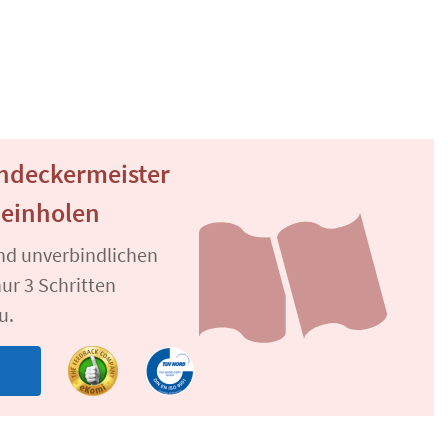
chdeckermeister
 einholen
und unverbindlichen
ur 3 Schritten
u.
n