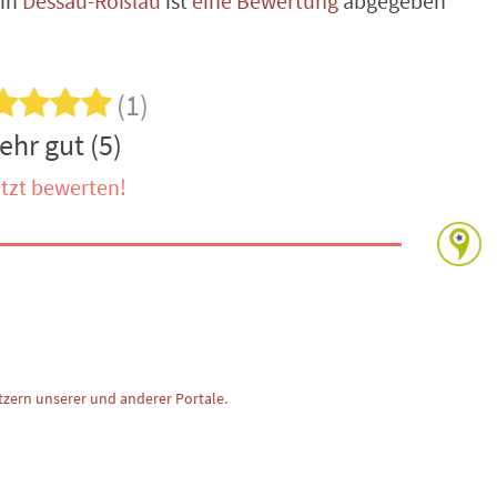
in
Dessau-Roßlau
ist
eine Bewertung
abgegeben
(1)
ehr gut (5)
tzt bewerten!
zern unserer und anderer Portale.