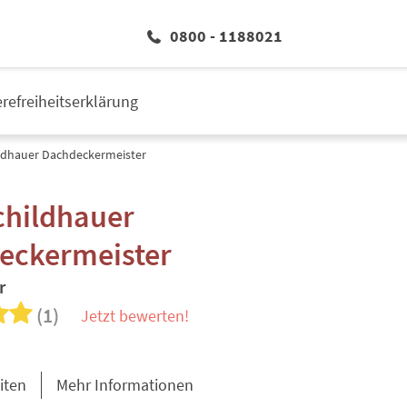
0800 - 1188021
erefreiheitserklärung
ildhauer Dachdeckermeister
childhauer
eckermeister
r
(1)
Jetzt bewerten!
iten
Mehr Informationen