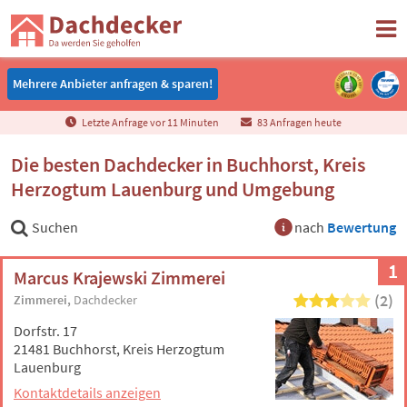
Mehrere Anbieter anfragen & sparen!
Mehrere Anbieter anfragen & sparen!
Letzte Anfrage vor
1
1
Minuten
83 Anfragen heute
Die besten Dachdecker in Buchhorst, Kreis
Herzogtum Lauenburg und Umgebung
Suchen
nach
Bewertung
1
Marcus Krajewski Zimmerei
(2)
Zimmerei
Dachdecker
Dorfstr. 17
21481 Buchhorst, Kreis Herzogtum
Lauenburg
Kontaktdetails anzeigen