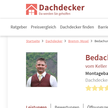
Ratgeber
Preisvergleich
Dachdecker finden
Barri
Startseite
Dachdecker
Bremm, Mosel
Bedachu
Bedac
vom Keller
Montageb
Dachdecker
Leistungen
Bewertungen
Öffnungsze