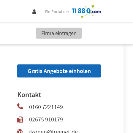
Ein Portal der
Firma eintragen
Gratis Angebote einholen
Kontakt
0160 7221149
02675 910179
rkonen@freenet.de