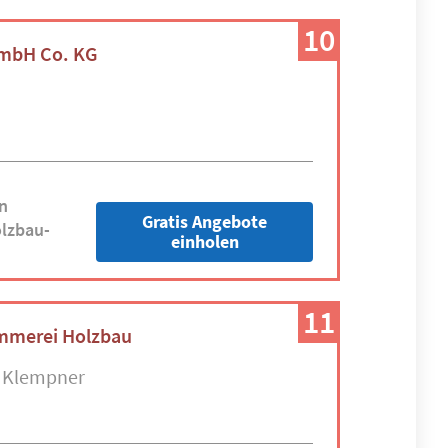
10
mbH Co. KG
n
Gratis Angebote
lzbau-
einholen
11
immerei Holzbau
Klempner