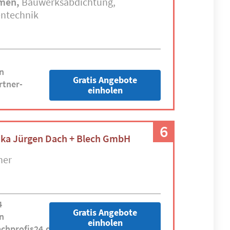
hmen
Bauwerksabdichtung
ntechnik
n
Gratis Angebote
rtner-
einholen
6
hka Jürgen Dach + Blech GmbH
ner
4
Gratis Angebote
n
einholen
chprofis24.de