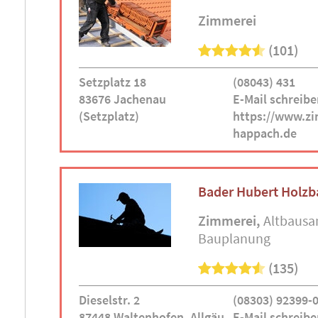
Zimmerei
(101)
Setzplatz 18
(08043) 431
83676 Jachenau
E-Mail schreibe
(Setzplatz)
https://www.z
happach.de
Bader Hubert Holz
Zimmerei
Altbausa
Bauplanung
(135)
Dieselstr. 2
(08303) 92399-
87448 Waltenhofen, Allgäu
E-Mail schreibe