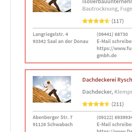
Isolierbauunterne
Bautrocknung
Fuge
(117)
Langriegelstr. 4
(09441) 68730
93342 Saal an der Donau
E-Mail schreibe
https://www.fu
gmbh.de
Dachdeckerei Rysc
Dachdecker
Klemp
(211)
Abenberger Str. 7
(09122) 693993
91126 Schwabach
E-Mail schreibe
https://www.Da