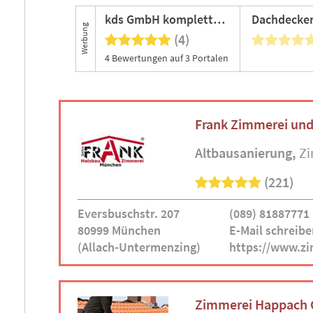
kds GmbH komplette Dachsanierung
Werbung
(4)
4 Bewertungen auf 3 Portalen
Frank Zimmerei un
Altbausanierung
Z
(221)
Eversbuschstr. 207
(089) 81887771
80999 München
E-Mail schreibe
(Allach-Untermenzing)
https://www.zi
Zimmerei Happach