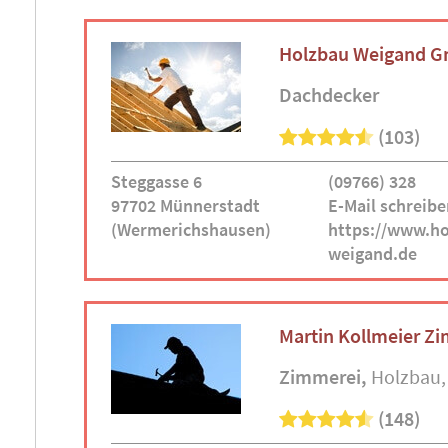
Holzbau Weigand G
Dachdecker
(103)
Steggasse 6
(09766) 328
97702 Münnerstadt
E-Mail schreibe
(Wermerichshausen)
https://www.ho
weigand.de
Martin Kollmeier Z
Zimmerei
Holzbau
(148)