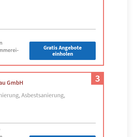
n
Gratis Angebote
immerei-
einholen
3
bau GmbH
nierung
Asbestsanierung
0
n