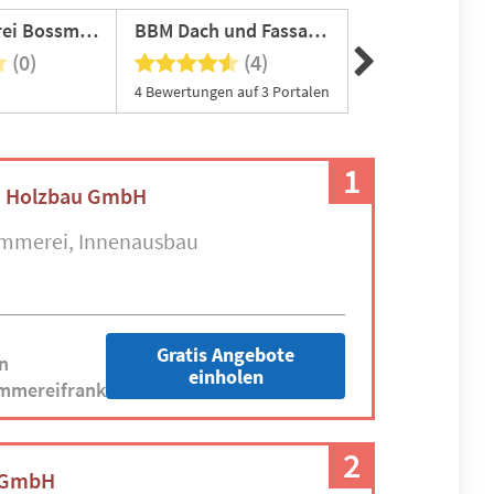
Dachdeckerei Bossmann GmbH
BBM Dach und Fassade GmbH
(0)
(4)
(0
4 Bewertungen auf 3 Portalen
1
d Holzbau GmbH
immerei
Innenausbau
Gratis Angebote
n
einholen
mmereifrank.de
2
 GmbH