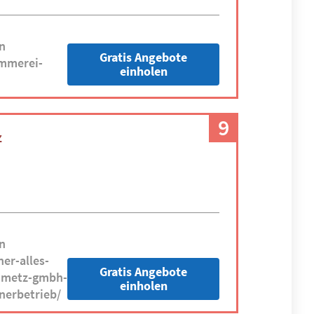
n
Gratis Angebote
immerei-
einholen
9
z
n
er-alles-
Gratis Angebote
inmetz-gmbh-
einholen
nerbetrieb/