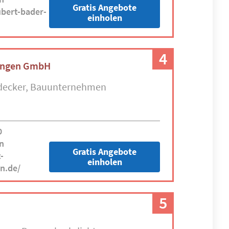
Gratis Angebote
bert-bader-
einholen
4
ungen GmbH
decker
Bauunternehmen
0
n
Gratis Angebote
-
einholen
n.de/
5