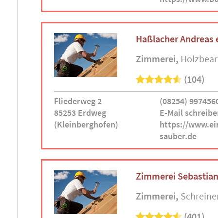
Haßlacher Andreas e
Zimmerei
Holzbear
(104)
Fliederweg 2
(08254) 997456
85253 Erdweg
E-Mail schreibe
(Kleinberghofen)
https://www.ein
sauber.de
Zimmerei Sebastia
Zimmerei
Schreine
(401)