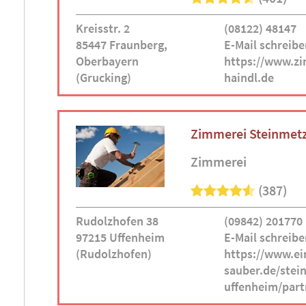
Kreisstr. 2
(08122) 48147
85447 Fraunberg,
E-Mail schreibe
Oberbayern
https://www.z
(Grucking)
haindl.de
Zimmerei Steinmet
Zimmerei
(387)
Rudolzhofen 38
(09842) 201770
97215 Uffenheim
E-Mail schreibe
(Rudolzhofen)
https://www.ein
sauber.de/ste
uffenheim/part