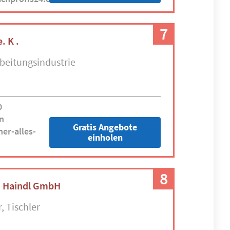
7
. K .
beitungsindustrie
0
n
Gratis Angebote
er-alles-
einholen
8
n Haindl GmbH
r
Tischler