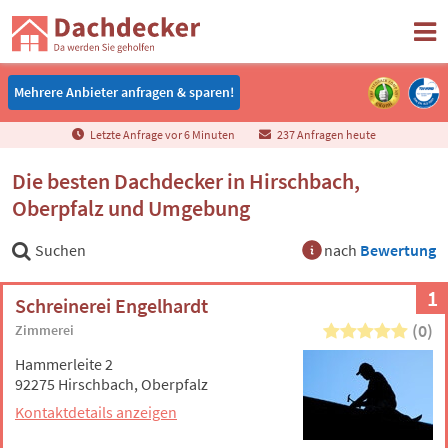
Mehrere Anbieter anfragen & sparen!
Mehrere Anbieter anfragen & sparen!
Letzte Anfrage vor
6
Minuten
237 Anfragen heute
Die besten Dachdecker in Hirschbach,
Oberpfalz und Umgebung
Suchen
nach
Bewertung
1
Schreinerei Engelhardt
(0)
Zimmerei
Hammerleite 2
92275 Hirschbach, Oberpfalz
Kontaktdetails anzeigen