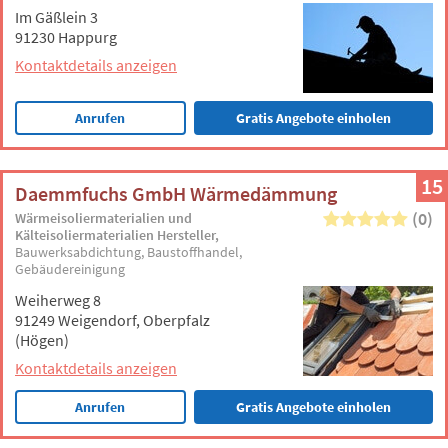
Im Gäßlein 3
91230 Happurg
Kontaktdetails anzeigen
Anrufen
Gratis Angebote einholen
15
Daemmfuchs GmbH Wärmedämmung
(0)
Wärmeisoliermaterialien und
Kälteisoliermaterialien Hersteller
Bauwerksabdichtung
Baustoffhandel
Gebäudereinigung
Weiherweg 8
91249 Weigendorf, Oberpfalz
(Högen)
Kontaktdetails anzeigen
Anrufen
Gratis Angebote einholen